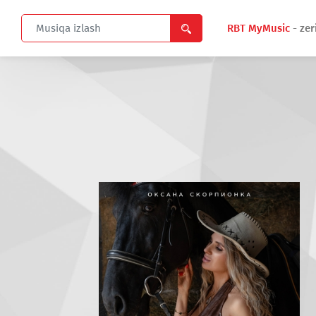
RBT MyMusic
- zer