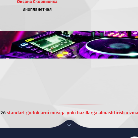
Оксана Скорпионка
Инопланетная
026
standart gudoklarni musiqa yoki hazillarga almashtirish xizma