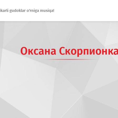
ikarli gudoklar o'rniga musiqa!
Оксана Скорпионк