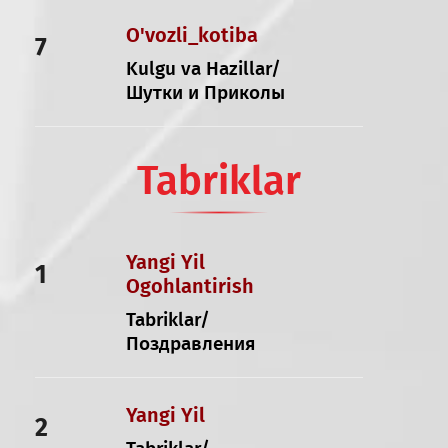
O'vozli_kotiba
7
Kulgu va Hazillar/
Шутки и Приколы
Tabriklar
Yangi Yil
1
Ogohlantirish
Tabriklar/
Поздравления
Yangi Yil
2