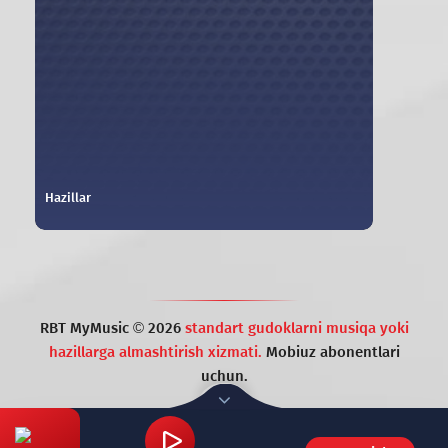
Hazillar
RBT MyMusic ©
2026
standart gudoklarni musiqa yoki
hazillarga almashtirish xizmati.
Mobiuz abonentlari
uchun.