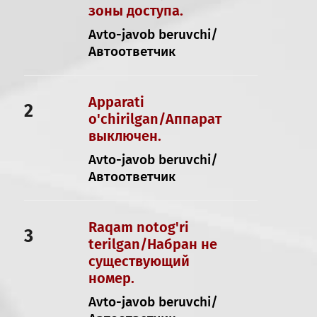
зоны доступа.
Avto-javob beruvchi/
Автоответчик
Apparati
2
o'chirilgan/Аппарат
выключен.
Avto-javob beruvchi/
Автоответчик
Raqam notog'ri
3
terilgan/Набран не
существующий
номер.
Avto-javob beruvchi/