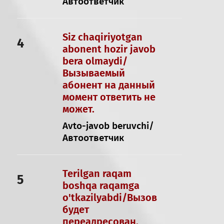
Автоответчик
Siz chaqiriyotgan
4
abonent hozir javob
bera olmaydi/
Вызываемый
абонент на данный
момент ответить не
может.
Avto-javob beruvchi/
Автоответчик
Terilgan raqam
5
boshqa raqamga
o'tkazilyabdi/Вызов
будет
переадресован.