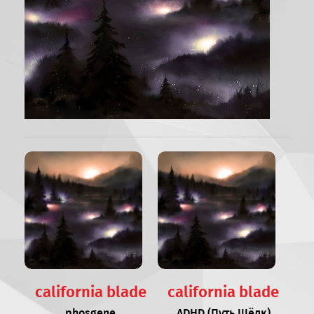
california blade
california blade
phosgene
ADHD (Путь Шёлк)